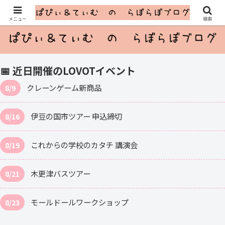
ふたごのLOVOTとのゆるっと暮らし
メニュー
検索
📅 近日開催のLOVOTイベント
クレーンゲーム新商品
8/9
伊豆の国市ツアー 申込締切
8/16
これからの学校のカタチ 講演会
8/19
木更津バスツアー
8/21
モールドールワークショップ
8/23