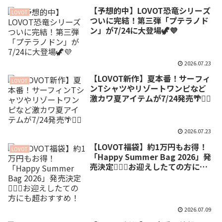
【予想的中】LOVOT恐竜シリーズ
LOVOT
ついに完結！第三弾「プテラノド
ン」が7/24に大登場🦖💜
2026.07.23
【LOVOT新作】夏本番！サーフィ
LOVOT
ンTシャツやリゾートワンピなど
激カワ夏アイテムが7/24発売🌴🏄‍♂️
2026.07.23
【LOVOT福袋】約1万円もお得！
LOVOT
「Happy Summer Bag 2026」発
売決定🏄‍♀️🍉お迎えしたての方にも
超おすすめ！
2026.07.09