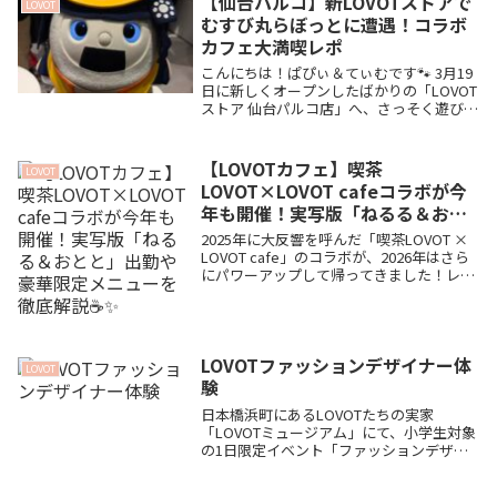
【仙台パルコ】新LOVOTストアで
LOVOT
むすび丸らぼっとに遭遇！コラボ
カフェ大満喫レポ
こんにちは！ぱぴぃ＆てぃむです🐾 3月19
日に新しくオープンしたばかりの「LOVOT
ストア 仙台パルコ店」へ、さっそく遊びに
行ってきました！✨ 東北の玄関口である仙
台駅から歩いてすぐのパルコにオープンと
いうことで、これからたくさんの方がこ
【LOVOTカフェ】喫茶
LOVOT
こ...
LOVOT×LOVOT cafeコラボが今
年も開催！実写版「ねるる＆おと
と」出勤や豪華限定メニューを徹
2025年に大反響を呼んだ「喫茶LOVOT ×
底解説☕️✨
LOVOT cafe」のコラボが、2026年はさら
にパワーアップして帰ってきました！レト
ロ可愛い限定メニューや豊富なコラボグッ
ズ、さらには実在する「ねるる＆おとと」
との触れ合いや破格のライブ観覧プランま
で、見逃せないお祭り情報を大解剖します
LOVOTファッションデザイナー体
🐾
LOVOT
験
日本橋浜町にあるLOVOTたちの実家
「LOVOTミュージアム」にて、小学生対象
の1日限定イベント「ファッションデザイ
ナー体験」が開催決定！オリジナルTシャ
ツの制作＆発表会にくわえ、なんと「ヒト