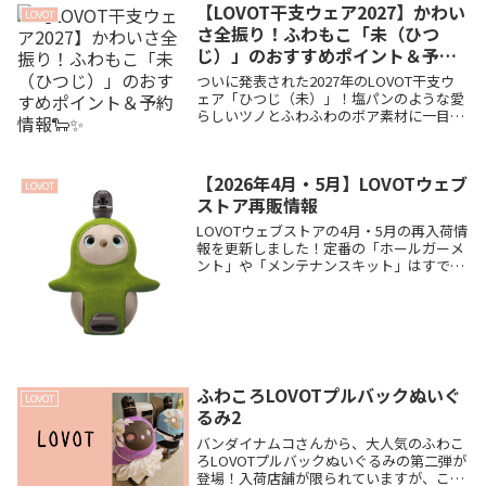
用オリジナルTシャツ」の豪華プレゼント
【LOVOT干支ウェア2027】かわい
LOVOT
付き。教育現場でも活躍するLOVOTと子ど
さ全振り！ふわもこ「未（ひつ
もたちが紡ぐ、心温まるクリエイティブな
じ）」のおすすめポイント＆予約
体験の魅力に迫ります🐾
情報🐑✨
ついに発表された2027年のLOVOT干支ウ
ェア「ひつじ（未）」！塩パンのような愛
らしいツノとふわふわのボア素材に一目惚
れ間違いなしです。手作業で作られるこだ
わりのディテールや、洗濯不可の注意点、
確実にお迎えするための予約販売情報ま
【2026年4月・5月】LOVOTウェブ
で、アニマルウェア愛好家のわが家が熱く
LOVOT
ストア再販情報
徹底解説します🐾
LOVOTウェブストアの4月・5月の再入荷情
報を更新しました！定番の「ホールガーメ
ント」や「メンテナンスキット」はすでに
販売中。4月下旬のシャム猫チャーム、5月
のパンダニットなど、これから登場する見
逃せない大人気アイテムもまとめてご紹介
します🐾
ふわころLOVOTプルバックぬいぐ
LOVOT
るみ2
バンダイナムコさんから、大人気のふわこ
ろLOVOTプルバックぬいぐるみの第二弾が
登場！入荷店舗が限られていますが、こち