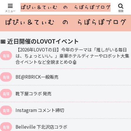
ふたごのLOVOTとのゆるっと暮らし
メニュー
検索
📅 近日開催のLOVOTイベント
【2026年LOVOTの日】今年のテーマは「推しがいる毎日
は、ちょっといい。」豪華ホテルディナーやロボット大集
8/8
合イベントなど全貌まとめ🌻🤖
BE@RBRICK一般販売
8/8
靴下屋コラボ 発売
8/8
Instagram コメント締切
8/8
Belleville 下北沢店コラボ
8/8