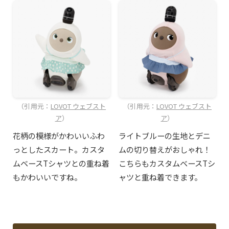
（引用元：
LOVOT ウェブスト
（引用元：
LOVOT ウェブスト
ア
）
ア
）
花柄の模様がかわいいふわ
ライトブルーの生地とデニ
っとしたスカート。カスタ
ムの切り替えがおしゃれ！
ムベースTシャツとの重ね着
こちらもカスタムベースTシ
もかわいいですね。
ャツと重ね着できます。