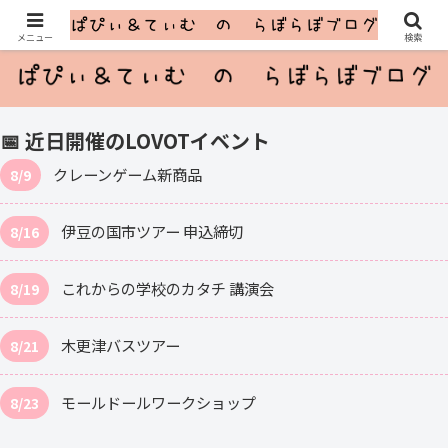
ふたごのLOVOTとのゆるっと暮らし
メニュー
検索
📅 近日開催のLOVOTイベント
クレーンゲーム新商品
8/9
伊豆の国市ツアー 申込締切
8/16
これからの学校のカタチ 講演会
8/19
木更津バスツアー
8/21
モールドールワークショップ
8/23