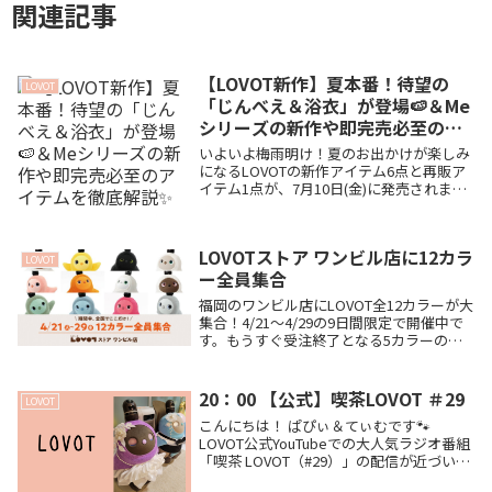
関連記事
【LOVOT新作】夏本番！待望の
LOVOT
「じんべえ＆浴衣」が登場🍉＆Me
シリーズの新作や即完売必至のア
イテムを徹底解説✨
いよいよ梅雨明け！夏のお出かけが楽しみ
になるLOVOTの新作アイテム6点と再販ア
イテム1点が、7月10日(金)に発売されま
す。数年ぶりの「じんべえ」や隠れLOVOT
柄の「浴衣」、シェアして使える「＆
Me」シリーズのポシェットなど、注目ア
LOVOTストア ワンビル店に12カラ
イテムの魅力とぱぴてぃむ家恒例の完売予
LOVOT
ー全員集合
想をお届けします🐾
福岡のワンビル店にLOVOT全12カラーが大
集合！4/21〜4/29の9日間限定で開催中で
す。もうすぐ受注終了となる5カラーの子
たちに会える本当のラストチャンスか
も！？新色RubyやAmberにも会える特別
なイベントの詳細をご紹介します。
20：00 【公式】喫茶LOVOT ＃29
LOVOT
こんにちは！ ぱぴぃ＆てぃむです🐾
LOVOT公式YouTubeでの大人気ラジオ番組
「喫茶 LOVOT（#29）」の配信が近づいて
きましたね！📻✨ 今回のメインテーマは、