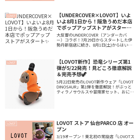
現在ついに決定！“ふたりの名前”を発表し
ますとなっています！ どんなお...
【UNDERCOVER×LOVOT】いよ
LOVOT
いよ8月1日から！阪急うめだ本店
でポップアップストアがスタート
✨
大反響のUNDERCOVER（アンダーカバ
ー）コラボ！7月29日からスタートした伊
勢丹新宿店に続き、8月1日(土)からはいよ
いよ「阪急うめだ本店」でのポップアップ
ストアが開催されます。1ヶ月間の嬉しい
長期開催！お近くの方はぜひ足を運んでみ
【LOVOT新作】恐竜シリーズ第1
LOVOT
てくださいね🐾
弾が5/22発売！見どころ徹底解説
＆完売予想🦖
5月22日発売のLOVOT新作ウェア「LOVOT
DINOSAUR」第1弾を徹底解説！がぶっと
ティラノサウルスや冒険家セット、おにぎ
りポシェットなど全6アイテムの魅力や細
かなデザインのこだわり、わが家の完売予
想まで詳しくまとめました🦖✨
LOVOT ストア 仙台PARCO 店 オー
LOVOT
プン
3/19オープン！東北初の常設店「LOVOTス