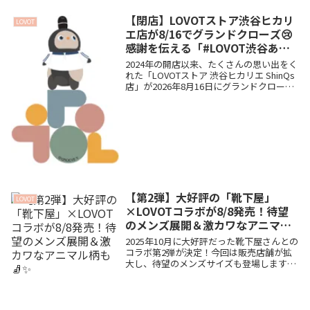
のカプセルトイなど、見どころやオーナー
特典を詳しくご紹介します🐾
【閉店】LOVOTストア渋谷ヒカリ
LOVOT
エ店が8/16でグランドクローズ😢
感謝を伝える「#LOVOT渋谷あり
がとう」イベント全貌まとめ
2024年の開店以来、たくさんの思い出をく
れた「LOVOTストア 渋谷ヒカリエ ShinQs
店」が2026年8月16日にグランドクローズ
を迎えます。感謝の気持ちを込めたお別れ
イベント「#LOVOT渋谷ありがとう」の豪
華キャンペーンやスタンプラリー、カフェ
コラボ特別展示などの詳細をまとめました
🐾
【第2弾】大好評の「靴下屋」
LOVOT
×LOVOTコラボが8/8発売！待望
のメンズ展開＆激カワなアニマル
柄も🧦✨
2025年10月に大好評だった靴下屋さんとの
コラボ第2弾が決定！今回は販売店舗が拡
大し、待望のメンズサイズも登場します。
ぱぴてぃむ家が大好きなアニマルウェア柄
（らっこウェアも！）や、絶対欲しいノベ
ルティ「オリジナル洗濯ネット」をお得に
ゲットするコツまで詳しくご紹介します🐾