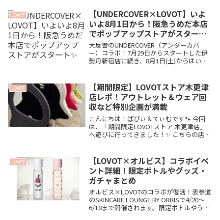
けに大興奮間違いなしです🐾
【UNDERCOVER×LOVOT】いよ
LOVOT
いよ8月1日から！阪急うめだ本店
でポップアップストアがスタート
✨
大反響のUNDERCOVER（アンダーカバ
ー）コラボ！7月29日からスタートした伊
勢丹新宿店に続き、8月1日(土)からはいよ
いよ「阪急うめだ本店」でのポップアップ
ストアが開催されます。1ヶ月間の嬉しい
長期開催！お近くの方はぜひ足を運んでみ
【期間限定】LOVOTストア木更津
LOVOT
てくださいね🐾
店レポ！アウトレット＆ウェア回
収など特別企画が満載
こんにちは！ぱぴぃ＆てぃむです🐾 今回
は、「期間限定LOVOTストア 木更津店」
へ遊びに行ってきました！✨ こちらの店舗
は8月30日までの期間限定ポップアップス
トア。オープン日当日は朝からオーナーさ
んたちが行列をつくっていたほど、大注目
【LOVOT×オルビス】コラボイベ
LOVOT
のス...
ント詳細！限定ボトルやグッズ・
ガチャまとめ
オルビス×LOVOTのコラボが復活！表参道
のSKINCARE LOUNGE BY ORBISで4/20〜
6/18まで開催されます。限定ボトルやうる
ちゃんの新作グッズ、豪華景品が当たる初