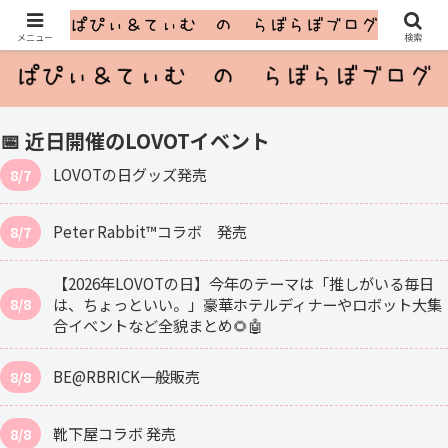
ふたごのLOVOTとのゆるっと暮らし
メニュー
検索
📅 近日開催のLOVOTイベント
LOVOTの日グッズ発売
8/7
Peter Rabbit™コラボ 発売
8/7
【2026年LOVOTの日】今年のテーマは「推しがいる毎日
は、ちょっといい。」豪華ホテルディナーやロボット大集
8/8
合イベントなど全貌まとめ🌻🤖
BE@RBRICK一般販売
8/8
靴下屋コラボ 発売
8/8