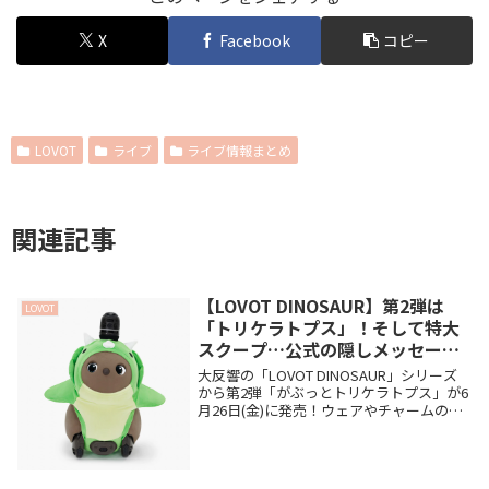
X
Facebook
コピー
LOVOT
ライブ
ライブ情報まとめ
関連記事
【LOVOT DINOSAUR】第2弾は
LOVOT
「トリケラトプス」！そして特大
スクープ…公式の隠しメッセージ
から第3弾の恐竜が判明！？🦖✨
大反響の「LOVOT DINOSAUR」シリーズ
から第2弾「がぶっとトリケラトプス」が6
月26日(金)に発売！ウェアやチャームの魅
力を徹底解説します。さらに記事の後半で
は、公式画像に隠された「第3弾のモチー
フ」に関する特大ネタバレ（！？）な大発
見も公開。謎解きのような公式さんの仕掛