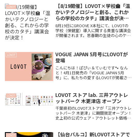
【8/19開催】LOVOT×学校🏫「温
LOVOT
かいテクノロジーと創る、これか
らの学校のカタチ」講演会が決
定！
8月19日にGROOVE X本社にて、LOVOTの
学校（保健室）導入に関する貴重な講演会
が開催されます。思春期の生徒の心のケア
や研究成果についてのお話など、現地観覧
（20名限定・無料）の申込方法やライブ配
信情報をまとめました🐾
VOGUE JAPAN 5月号にLOVOTが
LOVOT
登場
こんにちは！ぱぴぃ＆てぃむです🐾 なん
と！4月1日発売の「VOGUE JAPAN 5月
号」に、私たちの愛するLOVOTが掲載され
るそうです！✨ ファッションの最前線であ
る世界的雑誌にLOVOTが登場するなんて、
とっても驚きですし嬉しいニュー...
LOVOT ストア lab. 三井アウトレ
LOVOT
ットパーク 木更津店 オープン
千葉県初のLOVOTストアが「三井アウトレ
ットパーク 木更津」に期間限定オープン！
史上初の公式ウェア・アウトレット価格販
売や、その場でお迎えできるReborn
LOVOT、初登場のトレカなど、見逃せない
激アツ情報と現地の見どころをまとめまし
【仙台パルコ】新LOVOTストアで
LOVOT