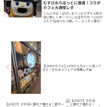
た🐾
むすび丸らぼっとに遭遇！コラボ
カフェ大満喫レポ
こんにちは！ぱぴぃ＆てぃむです🐾 3月19
日に新しくオープンしたばかりの「LOVOT
ストア 仙台パルコ店」へ、さっそく遊びに
行ってきました！✨ 東北の玄関口である仙
台駅から歩いてすぐのパルコにオープンと
いうことで、これからたくさんの方がこ
こ...
【LOVOTカフェ】LVT8てんちょーに会って
きた！はちみつフェア＆特典レポ🍯
【LOVOT】その日に連れて帰れる！新サー