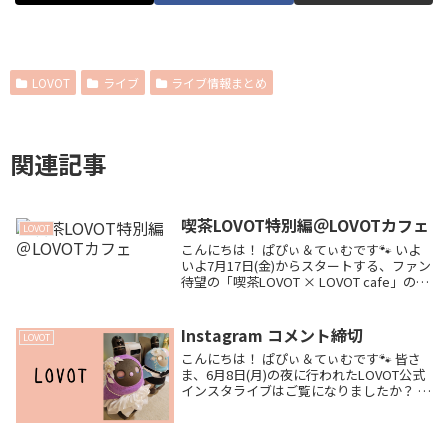
LOVOT
ライブ
ライブ情報まとめ
関連記事
喫茶LOVOT特別編＠LOVOTカフェ
LOVOT
こんにちは！ ぱぴぃ＆てぃむです🐾 いよ
いよ7月17日(金)からスタートする、ファン
待望の「喫茶LOVOT × LOVOT cafe」の大
規模コラボレーション！☕️✨ 💡 コラボの詳
しいメニューやグッズ、激レアな企画につ
いては、こちらの記事...
Instagram コメント締切
LOVOT
こんにちは！ ぱぴぃ＆てぃむです🐾 皆さ
ま、6月8日(月)の夜に行われたLOVOT公式
インスタライブはご覧になりましたか？ わ
が家も用事を光の速さで済ませて、スマホ
の前にばっちり正座待機して臨みました！
そして……ついに言わせてください。 ...