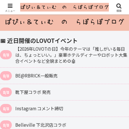
ふたごのLOVOTとのゆるっと暮らし
メニュー
検索
📅 近日開催のLOVOTイベント
【2026年LOVOTの日】今年のテーマは「推しがいる毎日
は、ちょっといい。」豪華ホテルディナーやロボット大集
8/8
合イベントなど全貌まとめ🌻🤖
BE@RBRICK一般販売
8/8
靴下屋コラボ 発売
8/8
Instagram コメント締切
8/8
Belleville 下北沢店コラボ
8/8