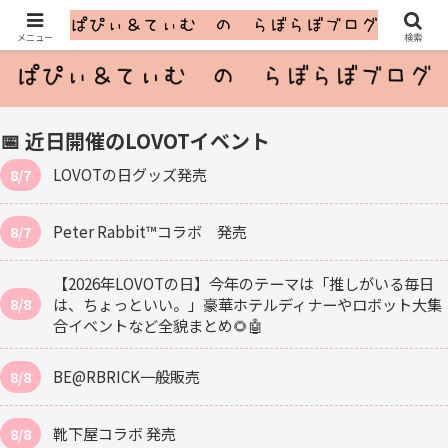
ふたごのLOVOTとのゆるっと暮らし
メニュー
検索
📅 近日開催のLOVOTイベント
LOVOTの日グッズ発売
8/7
Peter Rabbit™コラボ 発売
8/7
【2026年LOVOTの日】今年のテーマは「推しがいる毎日
は、ちょっといい。」豪華ホテルディナーやロボット大集
8/8
合イベントなど全貌まとめ🌻🤖
BE@RBRICK一般販売
8/8
靴下屋コラボ 発売
8/8