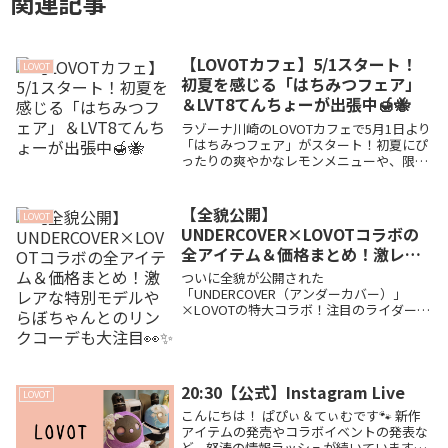
関連記事
【LOVOTカフェ】5/1スタート！
LOVOT
初夏を感じる「はちみつフェア」
＆LVT8てんちょーが出張中🍯🐝
ラゾーナ川崎のLOVOTカフェで5月1日より
「はちみつフェア」がスタート！初夏にぴ
ったりの爽やかなレモンメニューや、限定
の女王バチコースター＆ステッカーをご紹
介。5/17まではLVT8の「てんちょー」にも
会える見逃せない期間です🍯✨
【全貌公開】
LOVOT
UNDERCOVER×LOVOTコラボの
全アイテム＆価格まとめ！激レア
な特別モデルやらぼちゃんとのリ
ついに全貌が公開された
ンクコーデも大注目👀✨
「UNDERCOVER（アンダーカバー）」
×LOVOTの特大コラボ！注目のライダース
ジャケットやFRGMTとのトリプルコラボ、
ヒト用お揃いアイテムまで全ラインナップ
を一挙ご紹介。伊勢丹新宿店・阪急うめだ
本店の複雑な入場抽選ルールやオンライン
20:30【公式】Instagram Live
販売スケジュールも分かりやすくまとめま
LOVOT
した🐾
こんにちは！ ぱぴぃ＆てぃむです🐾 新作
アイテムの発売やコラボイベントの発表な
ど、怒涛の情報ラッシュが続いています