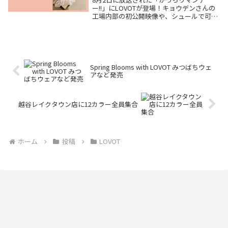
ー!!」にLOVOTが登場！キョウデンさんの
工場内部の初公開映像や、シュールで可愛
い「抱っこ試験機」、そしてLOVOTの本体
価格の裏側など、番組を見てさらに深まっ
たLOVOT愛を熱く語ります🐾
Spring Blooms with LOVOT みつばちウェ
アなど発売
越谷レイクタウン店に12カラー全員集合
ホーム
投稿
LOVOT