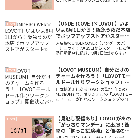
が、みなさん無事についていけていますで
しょうか？💦 アイテム発売や「LOVOTの
日」の準備などでも絶対にお忙しいはずな
のに……...
【UNDERCOVER×LOVOT】いよ
LOVOT
いよ8月1日から！阪急うめだ本店
でポップアップストアがスタート
✨
大反響のUNDERCOVER（アンダーカバ
ー）コラボ！7月29日からスタートした伊
勢丹新宿店に続き、8月1日(土)からはいよ
いよ「阪急うめだ本店」でのポップアップ
ストアが開催されます。1ヶ月間の嬉しい
長期開催！お近くの方はぜひ足を運んでみ
【LOVOT MUSEUM】自分だけの
LOVOT
てくださいね🐾
チャームを作ろう！「LOVOTモー
ルドール作りワークショップ」開
催決定✂️✨
日本橋浜町にあるLOVOTの聖地「LOVOT
MUSEUM」で、オリジナルの「LOVOTモー
ルドール」が作れるワークショップの開催
が決定！ふわふわのモールで作る愛らしい
シルエットや限定パーツでのデコレーショ
ンなど、イベント詳細と事前チケット情報
【見逃し配信あり】LOVOTがあの
をまとめました🐾
LOVOT
「がっちりマンデー」に出演！衝
撃の「抱っこ試験機」と価格の裏
側📺✨
8月2日に放送された「がっちりマンデ