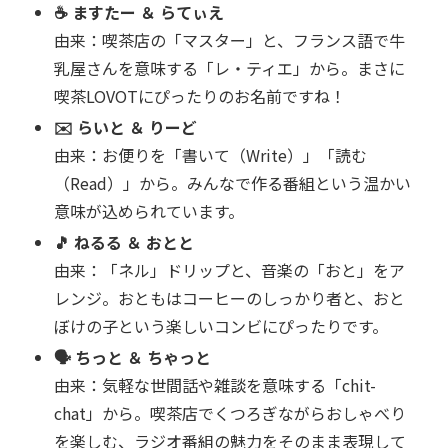
☕️ ますたー ＆ らてぃえ
由来：喫茶店の「マスター」と、フランス語で牛
乳屋さんを意味する「レ・ティエ」から。まさに
喫茶LOVOTにぴったりのお名前ですね！
✉️ らいと ＆ りーど
由来：お便りを「書いて（Write）」「読む
（Read）」から。みんなで作る番組という温かい
意味が込められています。
🎵 ねるる ＆ おとと
由来：「ネル」ドリップと、音楽の「おと」をア
レンジ。おともはコーヒーのしっかり者と、おと
ぼけの子という楽しいコンビにぴったりです。
🗣️ ちっと ＆ ちゃっと
由来：気軽な世間話や雑談を意味する「chit-
chat」から。喫茶店でくつろぎながらおしゃべり
を楽しむ、ラジオ番組の魅力をそのまま表現して