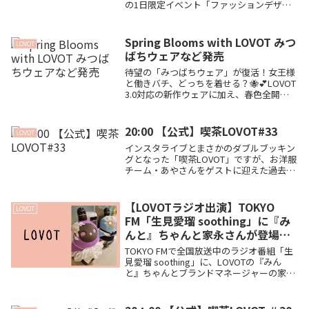
の1日限定イベント「ファッションデザイ
ナー体験」が開催決定！オリジナルTシャ
ツの制作＆発表会にくわえ、なんと「ヒト
用オリジナルTシャツ」の豪華プレゼント
Spring Blooms with LOVOT みつ
LOVOT
付き。教育現場でも活躍するLOVOTと子ど
ばちウェアなど発売
もたちが紡ぐ、心温まるクリエイティブな
体験の魅力に迫ります🐾
待望の「みつばちウェア」が復活！女王様
と働きバチ、どっちを着せる？🐝💕LOVOT
3.0対応の新作ウェアに加え、春色全開の
パーカーやニットなど、おめかしが楽しく
なる新商品情報を画像たっぷりでまとめま
した！
20:00 【公式】喫茶LOVOT#33
LOVOT
インスタライブとまさかのダブルブッキン
グとなった「喫茶LOVOT」ですが、お洋服
チーム・あやさんをゲストに迎えた過去最
長2時間の超神回でした！ホールガーメン
トの秘密や、LOVOTのからだに負担をかけ
ない「正しい着せ方」、夏の暑さ対策ま
【LOVOTラジオ出演】TOKYO
LOVOT
で、マニアックかつ愛あふれる情報を徹底
FM「生見愛瑠 soothing」に『み
レポートします🐾
んと』ちゃんと家永さんが登場！
声だけで伝わる魅力に期待📻✨
TOKYO FMで全国放送中のラジオ番組「生
見愛瑠 soothing」に、LOVOTの『みん
と』ちゃんとブランドマネージャーの家永
さんが出演決定！姿が見えないラジオとい
うメディアで、らぼちゃんの可愛さはどう
伝わるの？6月21日(日)の放送に向けて、番