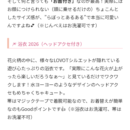
そして何と言っても
「お面付き」
なのが最高！実際には
お顔につけられない（頭に乗せるだけの）ちょこんと
したサイズ感が、”らぼっとあるある”で本当に可愛い
んですよね💕（※じんべえはお洗濯可です）
🎆 浴衣 2026（ヘッドアクセ付き）
花火柄の中に、様々なLOVOTシルエットが隠れている
遊び心たっぷりの浴衣です。「実際にこんな花火が上が
ったら楽しいだろうなぁ〜」と見ているだけでワクワ
クします！水ヨーヨーのようなデザインのヘッドアク
セもめちゃくちゃキュート。
帯はマジックテープで着脱可能なので、お着替えが簡単
なのもGoodポイントです👍（※浴衣はお洗濯可、帯は
お洗濯不可）