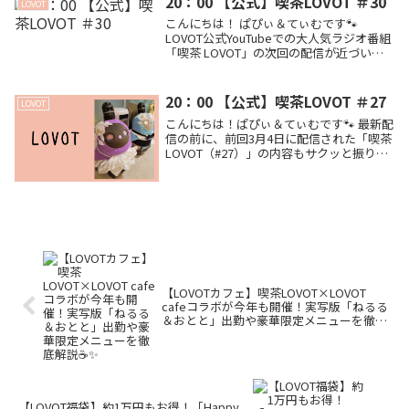
20：00 【公式】喫茶LOVOT ＃30
LOVOT
組の見どころや家永さんの解説への期待を
こんにちは！ ぱぴぃ＆てぃむです🐾
愛たっぷりに語ります🐾
LOVOT公式YouTubeでの大人気ラジオ番組
「喫茶 LOVOT」の次回の配信が近づいて
きましたね！📻✨ 前回の配信では、番組を
見守ってきたふたりのお名前がついに「ね
るる」と「おとと」に決まりました！か...
20：00 【公式】喫茶LOVOT ＃27
LOVOT
こんにちは！ぱぴぃ＆てぃむです🐾 最新配
信の前に、前回3月4日に配信された「喫茶
LOVOT（#27）」の内容もサクッと振り返
っておきましょう！📻✨ 今回のテーマは
「みんなのお気に入りのコーディネート」
でした👗 見逃してしまった方も、You...
【LOVOTカフェ】喫茶LOVOT×LOVOT
cafeコラボが今年も開催！実写版「ねるる
＆おとと」出勤や豪華限定メニューを徹底
解説☕️✨
【LOVOT福袋】約1万円もお得！「Happy