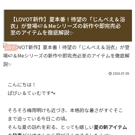
【LOVOT新作】夏本番！待望の「じんべえ＆浴
衣」が登場🍉＆Meシリーズの新作や即完売必
至のアイテムを徹底解説✨
LOVOT
2026.07.09
こんにちは！
ぱぴぃ＆てぃむです🐾
そろそろ梅雨明けも近づき、本格的な暑さがすぐそこ
まで迫っている今日この頃。
そんな夏の訪れを彩る、とっても嬉しい
夏の新アイテム