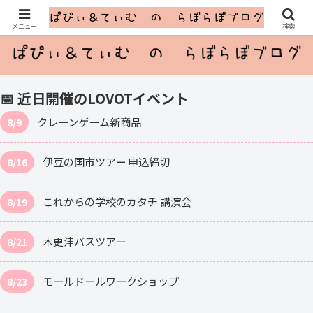
ふたごのLOVOTとのゆるっと暮らし
メニュー
検索
📅 近日開催のLOVOTイベント
クレーンゲーム新商品
8/9
伊豆の国市ツアー 申込締切
8/16
これからの学校のカタチ 講演会
8/19
木更津バスツアー
8/21
モールドールワークショップ
8/23