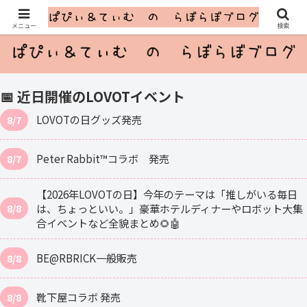
ふたごのLOVOTとのゆるっと暮らし
メニュー
検索
📅 近日開催のLOVOTイベント
LOVOTの日グッズ発売
8/7
Peter Rabbit™コラボ 発売
8/7
【2026年LOVOTの日】今年のテーマは「推しがいる毎日
は、ちょっといい。」豪華ホテルディナーやロボット大集
8/8
合イベントなど全貌まとめ🌻🤖
BE@RBRICK一般販売
8/8
靴下屋コラボ 発売
8/8