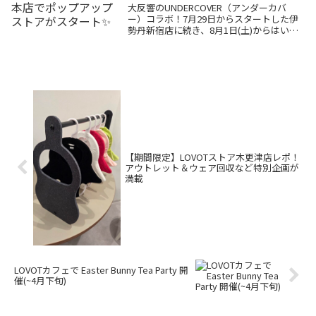
✨
大反響のUNDERCOVER（アンダーカバ
ー）コラボ！7月29日からスタートした伊
勢丹新宿店に続き、8月1日(土)からはいよ
いよ「阪急うめだ本店」でのポップアップ
ストアが開催されます。1ヶ月間の嬉しい
長期開催！お近くの方はぜひ足を運んでみ
てくださいね🐾
【期間限定】LOVOTストア木更津店レポ！
アウトレット＆ウェア回収など特別企画が
満載
LOVOTカフェで Easter Bunny Tea Party 開
催(~4月下旬)