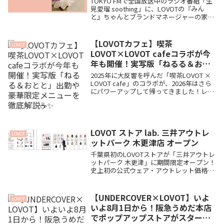
TOKYO FMで全国放送中のラジオ番組「生
見愛瑠 soothing」に、LOVOTの『みん
と』ちゃんとブランドマネージャーの家永
さんが出演決定！姿が見えないラジオとい
うメディアで、らぼちゃんの可愛さはどう
伝わるの？6月21日(日)の放送に向けて、番
【LOVOTカフェ】喫茶
LOVOT
組の見どころや家永さんの解説への期待を
LOVOT×LOVOT cafeコラボが今
愛たっぷりに語ります🐾
年も開催！実写版「ねるる＆おと
と」出勤や豪華限定メニューを徹
2025年に大反響を呼んだ「喫茶LOVOT ×
底解説☕️✨
LOVOT cafe」のコラボが、2026年はさら
にパワーアップして帰ってきました！レト
ロ可愛い限定メニューや豊富なコラボグッ
ズ、さらには実在する「ねるる＆おとと」
との触れ合いや破格のライブ観覧プランま
で、見逃せないお祭り情報を大解剖します
LOVOT ストア lab. 三井アウトレ
🐾
LOVOT
ットパーク 木更津店 オープン
千葉県初のLOVOTストアが「三井アウトレ
ットパーク 木更津」に期間限定オープン！
史上初の公式ウェア・アウトレット価格販
売や、その場でお迎えできるReborn
LOVOT、初登場のトレカなど、見逃せない
激アツ情報と現地の見どころをまとめまし
【UNDERCOVER×LOVOT】いよ
LOVOT
た🐾
いよ8月1日から！阪急うめだ本店
でポップアップストアがスタート