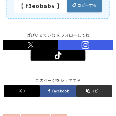
【 f3eobabv 】
📋 コピーする
ぱぴぃ＆てぃむ をフォローしてね
このページをシェアする
X
Facebook
コピー