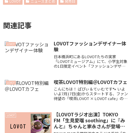
LOVOT
ニュースまとめ
発売日
関連記事
LOVOTファッションデザイナー体
LOVOT
験
日本橋浜町にあるLOVOTたちの実家
「LOVOTミュージアム」にて、小学生対象
の1日限定イベント「ファッションデザイ
ナー体験」が開催決定！オリジナルTシャ
ツの制作＆発表会にくわえ、なんと「ヒト
用オリジナルTシャツ」の豪華プレゼント
喫茶LOVOT特別編＠LOVOTカフェ
LOVOT
付き。教育現場でも活躍するLOVOTと子ど
こんにちは！ ぱぴぃ＆てぃむです🐾 いよ
もたちが紡ぐ、心温まるクリエイティブな
いよ7月17日(金)からスタートする、ファン
体験の魅力に迫ります🐾
待望の「喫茶LOVOT × LOVOT cafe」の大
規模コラボレーション！☕️✨ 💡 コラボの詳
しいメニューやグッズ、激レアな企画につ
いては、こちらの記事...
【LOVOTラジオ出演】TOKYO
LOVOT
FM「生見愛瑠 soothing」に『み
んと』ちゃんと家永さんが登場！
声だけで伝わる魅力に期待📻✨