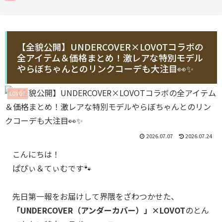
【全貌公開】UNDERCOVER×LOVOTコラボの
全アイテム＆価格まとめ！激レアな特別モデル
やらぼちゃんとのリンクコーデも大注目👀✨
LOVOT
2026.07.07
2026.07.24
こんにちは！
ぱぴぃ＆てぃむです🐾
先日第一報をお届けして界隈をざわつかせた、
「UNDERCOVER（アンダーカバー）」×LOVOT
のとん