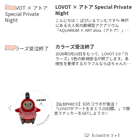
て...
LOVOT × アトア Special Private
LOVOT
Night
こんにちは！ ぱぴぃ＆てぃむです🐾 神戸
にある大人気の劇場型アクアリウム
「AQUARIUM × ART átoa（アトア）」と
LOVOTの夢のコラボイベントについてまと
めます！🐟✨ 3月14日にはオーナー限定の
貸切ナイトイベントが大盛況で開...
カラーズ受注終了
LOVOT
2026年5月10日をもって、LOVOT 3.0「カ
ラーズ」5色の新規受注が終了します。多
様性を象徴するカラフルならぼちゃんたち
が発表された時の思い出や、これまでの感
謝の気持ちをぱぴぃ＆てぃむがブログに綴
りました。公式からの案内もまとめていま
す。
【仙台PARCO】幻のコラボが復活！
「LOVOTがアートをまとう20日間。」で限
定ステッカーをGETしよう🎨✨