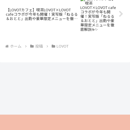
【LOVOTカフェ】喫茶LOVOT×LOVOT
cafeコラボが今年も開催！実写版「ねるる
＆おとと」出勤や豪華限定メニューを徹底
解説☕️✨
ホーム
投稿
LOVOT