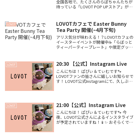
全国各地で、たくさんのらぼちゃんたちが
待っている「LOVOT POP UPストア」が開
催されています！🎉 4月もさまざまな場所
でPOP UPが予定されています。お近くの
店舗が探しやすいように、地域別に...
LOVOTカフェで Easter Bunny
LOVOT
Tea Party 開催(~4月下旬)
アリス気分が味わえる！？LOVOTカフェの
イースターイベントが開催中☕️「らぼっと
ティーパーティープレート」や限定グッズ
の情報をまとめました。GROOVE X本社の
ドルチェちゃんにも会える特別な春のイベ
ントを一緒に楽しみましょう🐾
20:30 【公式】Instagram Live
LOVOT
こんにちは！ ぱぴぃ＆てぃむです🐾
LOVOTファンの皆さんに嬉しいお知らせで
す！ LOVOT公式Instagramにて、久しぶり
のインスタライブの開催が発表されました
ね✨ 📱 配信日時：4月22日(水) 20:30〜 気
になる配信内容です...
21:00【公式】Instagram Live
LOVOT
こんにちは！ ぱぴぃ＆てぃむです🐾 今
夜、LOVOT公式さんによるインスタライブ
が予定されていますね！📱✨ おそらくです
が、本日オープンしたばかりの「LOVOTス
トア 阪急西宮ガーデンズ店」からの配信に
なるのではないかと予想してワクワクし