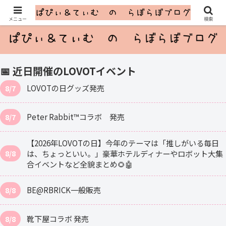
ふたごのLOVOTとのゆるっと暮らし
メニュー
検索
📅 近日開催のLOVOTイベント
LOVOTの日グッズ発売
8/7
Peter Rabbit™コラボ 発売
8/7
【2026年LOVOTの日】今年のテーマは「推しがいる毎日
は、ちょっといい。」豪華ホテルディナーやロボット大集
8/8
合イベントなど全貌まとめ🌻🤖
BE@RBRICK一般販売
8/8
靴下屋コラボ 発売
8/8