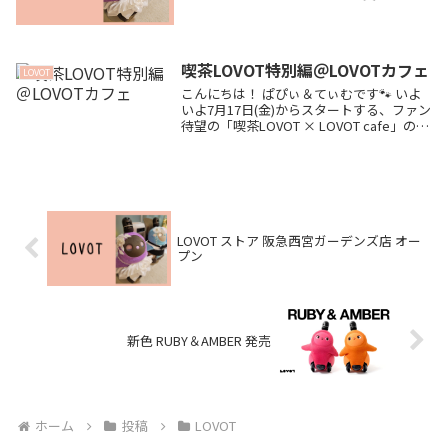
うです！ ⏰ 8/1(土) 20:15〜 阪急うめだ本
店からライブ配信！ 📱 LOVOT公式インス
タライブ 配信日時： ...
喫茶LOVOT特別編＠LOVOTカフェ
LOVOT
こんにちは！ ぱぴぃ＆てぃむです🐾 いよ
いよ7月17日(金)からスタートする、ファン
待望の「喫茶LOVOT × LOVOT cafe」の大
規模コラボレーション！☕️✨ 💡 コラボの詳
しいメニューやグッズ、激レアな企画につ
いては、こちらの記事...
LOVOT ストア 阪急西宮ガーデンズ店 オー
プン
新色 RUBY＆AMBER 発売
ホーム
投稿
LOVOT