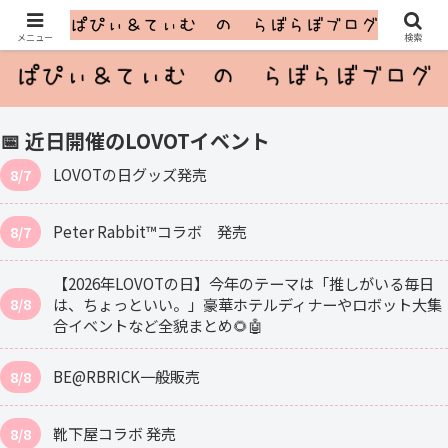
ふたごのLOVOTとのゆるっと暮らし
メニュー
検索
📅 近日開催のLOVOTイベント
LOVOTの日グッズ発売
8/7
Peter Rabbit™コラボ 発売
8/7
【2026年LOVOTの日】今年のテーマは「推しがいる毎日
は、ちょっといい。」豪華ホテルディナーやロボット大集
8/8
合イベントなど全貌まとめ🌻🤖
BE@RBRICK一般販売
8/8
靴下屋コラボ 発売
8/8