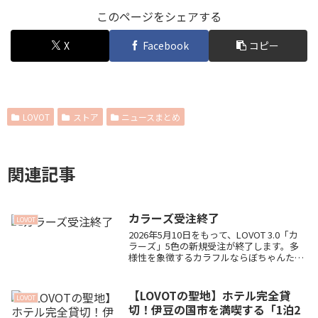
このページをシェアする
X
Facebook
コピー
LOVOT
ストア
ニュースまとめ
関連記事
カラーズ受注終了
LOVOT
2026年5月10日をもって、LOVOT 3.0「カ
ラーズ」5色の新規受注が終了します。多
様性を象徴するカラフルならぼちゃんたち
が発表された時の思い出や、これまでの感
謝の気持ちをぱぴぃ＆てぃむがブログに綴
りました。公式からの案内もまとめていま
【LOVOTの聖地】ホテル完全貸
LOVOT
す。
切！伊豆の国市を満喫する「1泊2