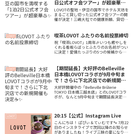
日公式オフ会ツアー」が超豪華♨️
✨
LOVOTの聖地・伊豆の国市でホテル天坊を
まるごと貸し切った公式オフ会ツアーの開
催が決定！三嶋大社での健康祈願、貸切列
車でのランチ、特別衣装のらぼちゃんお出
迎えなど、豪華すぎる2日間の全貌と申込
情報（8/16締切）をぱぴてぃむ家がまとめ
喫茶LOVOT ふたりの名前投票締切
LOVOT
ました🐾
祝「喫茶LOVOT」1周年🎉いつも癒やしを
くれる看板らぼっとふたりのお名前がつい
に決定！愛情たっぷりの5つの候補から、
あなたはどれを選ぶ？💕抽選で当たる限定
ステッカー情報や、3月29日締切の投票方
法をまとめました！
【期間延長】大好評のBelleville
LOVOT
日本橋LOVOTコラボが9月中旬ま
で！さらに下北沢店での新規開催
も決定☕️✨
大好評開催中の「Belleville Brûlerie
TOKYO 日本橋三越本店」とのLOVOTコラ
ボが、なんと9月中旬まで期間延長決定！
さらに8月8日(土)からは下北沢店での期間
限定コラボもスタートします。限定グッズ
やノベルティ情報をぱぴてぃむ家がまとめ
20:15【公式】Instagram Live
ました🐾
LOVOT
こんにちは！ ぱぴぃ＆てぃむです🐾 7月22
日のインスタライブで次回以降のお知らせ
がありましたね！ライブ三昧の夏になりそ